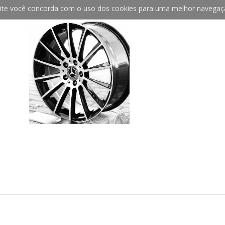
bsite você concorda com o uso dos cookies para uma melhor navegaç