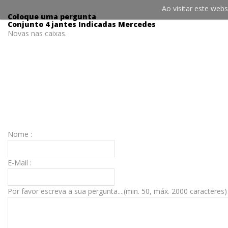
Ao visitar este we
Coloque uma pergunta
Conjunto 4 jantes Indicadas Mercedes
Novas nas caixas.
Nome :
E-Mail :
Por favor escreva a sua pergunta....(min. 50, máx. 2000 caracteres)