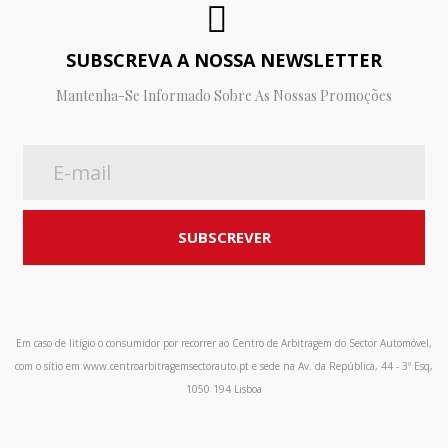
SUBSCREVA A NOSSA NEWSLETTER
Mantenha-Se Informado Sobre As Nossas Promoções
Em caso de litígio o consumidor por recorrer ao Centro de Arbitragem do Sector Automóvel,
com o sítio em www.centroarbitragemsectorauto.pt e sede na Av. da República, 44 - 3º Esq,
1050 194 Lisboa