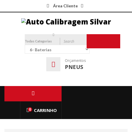
Área Cliente
Todas Categorias
PESQUISAR
Orçamentos
PNEUS
0
CARRINHO