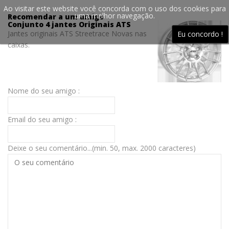
Ao visitar este website você concorda com o uso dos cookies para
uma melhor navegação.
Recomendar a um amigo
Conjunto 4 jantes Originais ATS
Jantes originais ATS Streetrace Novas nas
Eu concordo !
caixas.
Nome do seu amigo :
Email do seu amigo :
Deixe o seu comentário...(min. 50, max. 2000 caracteres)