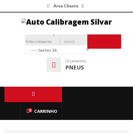
Área Cliente
Todas Categorias
PESQUISAR
Orçamentos
PNEUS
0
CARRINHO