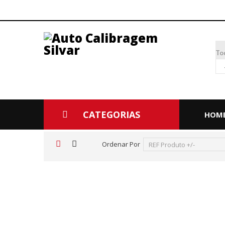
To
CATEGORIAS
HOM
Ordenar Por
REF Produto +/-