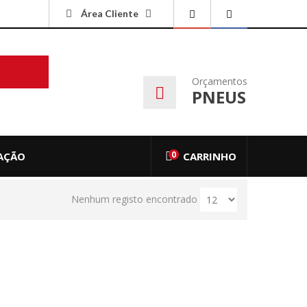
Área Cliente
QUISAR
Orçamentos
PNEUS
0
AÇÃO
CARRINHO
Nenhum registo encontrado