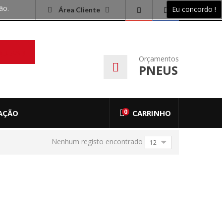
ão.
Eu concordo !
Área Cliente
QUISAR
Orçamentos
PNEUS
0
AÇÃO
CARRINHO
Nenhum registo encontrado
12