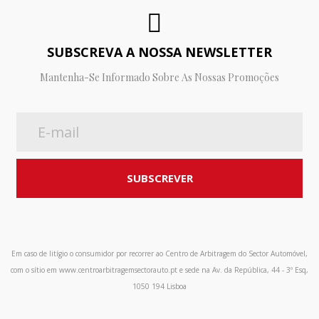
SUBSCREVA A NOSSA NEWSLETTER
Mantenha-Se Informado Sobre As Nossas Promoções
Em caso de litígio o consumidor por recorrer ao Centro de Arbitragem do Sector Automóvel,
com o sítio em www.centroarbitragemsectorauto.pt e sede na Av. da República, 44 - 3º Esq,
1050 194 Lisboa