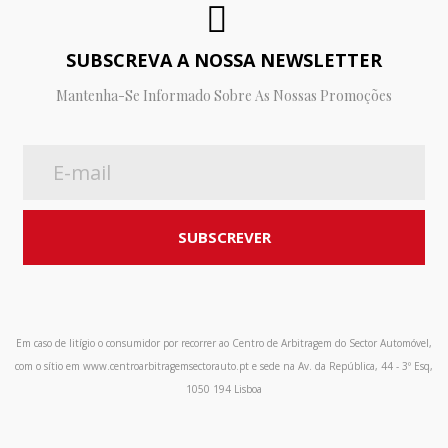
SUBSCREVA A NOSSA NEWSLETTER
Mantenha-Se Informado Sobre As Nossas Promoções
Em caso de litígio o consumidor por recorrer ao Centro de Arbitragem do Sector Automóvel,
com o sítio em www.centroarbitragemsectorauto.pt e sede na Av. da República, 44 - 3º Esq,
1050 194 Lisboa