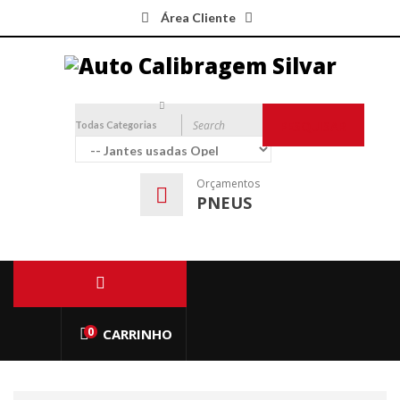
Área Cliente
Todas Categorias
PESQUISAR
Orçamentos
PNEUS
0
CARRINHO