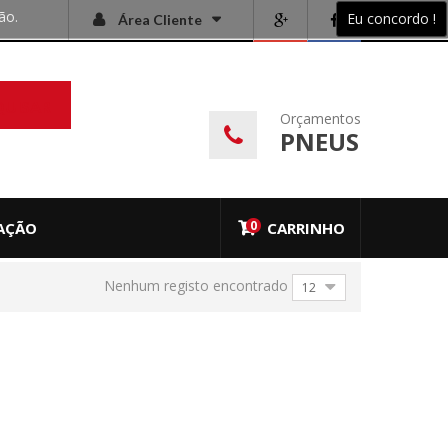
ão.
Eu concordo !
Área Cliente
QUISAR
Orçamentos
PNEUS
0
AÇÃO
CARRINHO
Nenhum registo encontrado
12