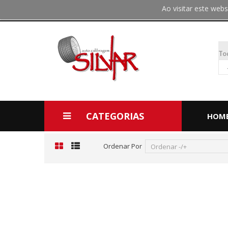
Ao visitar este we
To
CATEGORIAS
HOM
Ordenar Por
Ordenar -/+