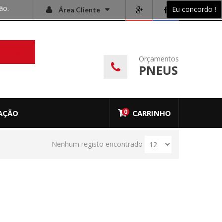
ão.
Eu concordo !
Área Cliente
QUISAR
Orçamentos
PNEUS
0
AÇÃO
CARRINHO
Nenhum registo encontrado