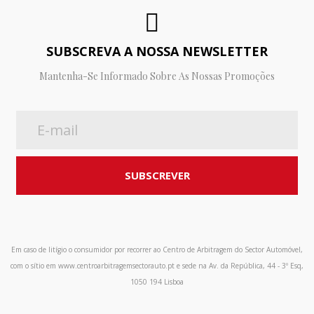
SUBSCREVA A NOSSA NEWSLETTER
Mantenha-Se Informado Sobre As Nossas Promoções
Em caso de litígio o consumidor por recorrer ao Centro de Arbitragem do Sector Automóvel,
com o sítio em www.centroarbitragemsectorauto.pt e sede na Av. da República, 44 - 3º Esq,
1050 194 Lisboa