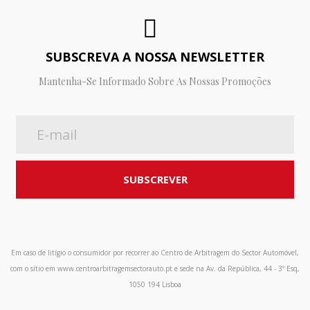
SUBSCREVA A NOSSA NEWSLETTER
Mantenha-Se Informado Sobre As Nossas Promoções
Em caso de litígio o consumidor por recorrer ao Centro de Arbitragem do Sector Automóvel,
com o sítio em www.centroarbitragemsectorauto.pt e sede na Av. da República, 44 - 3º Esq,
1050 194 Lisboa