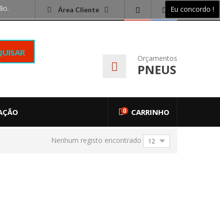
ão.
Eu concordo !
Área Cliente
QUISAR
Orçamentos
PNEUS
0
AÇÃO
CARRINHO
Nenhum registo encontrado
12